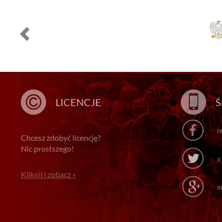
LICENCJE
Ś
F
Chcesz zdobyć licencję?
Nic prostszego!
X
Kliknij i zobacz »
I