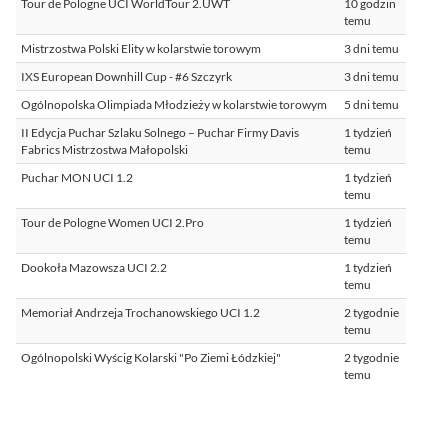
Tour de Pologne UCI WorldTour 2.UWT
10 godzin
temu
Mistrzostwa Polski Elity w kolarstwie torowym
3 dni temu
IXS European Downhill Cup - #6 Szczyrk
3 dni temu
Ogólnopolska Olimpiada Młodzieży w kolarstwie torowym
5 dni temu
II Edycja Puchar Szlaku Solnego – Puchar Firmy Davis
1 tydzień
Fabrics Mistrzostwa Małopolski
temu
Puchar MON UCI 1.2
1 tydzień
temu
Tour de Pologne Women UCI 2.Pro
1 tydzień
temu
Dookoła Mazowsza UCI 2.2
1 tydzień
temu
Memoriał Andrzeja Trochanowskiego UCI 1.2
2 tygodnie
temu
Ogólnopolski Wyścig Kolarski "Po Ziemi Łódzkiej"
2 tygodnie
temu