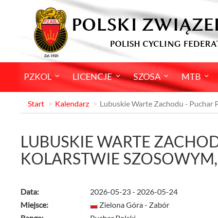
POLSKI ZWIĄZE
POLISH CYCLING FEDERA
PZKOL
LICENCJE
SZOSA
MTB
Start
Kalendarz
Lubuskie Warte Zachodu - Puchar 
LUBUSKIE WARTE ZACHOD
KOLARSTWIE SZOSOWYM
Data:
2026-05-23 - 2026-05-24
Miejsce:
Zielona Góra - Zabór
Ranga:
Puchar Polski