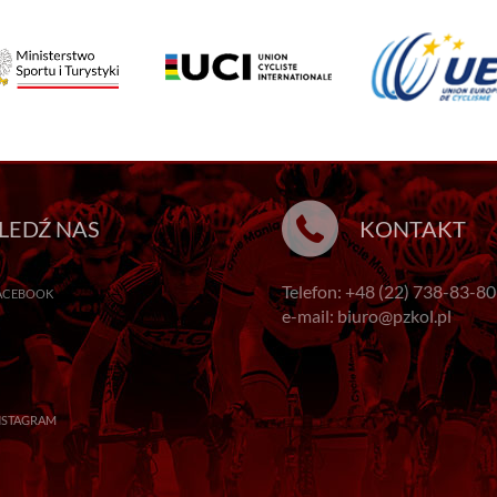
LEDŹ NAS
KONTAKT
Telefon: +48 (22) 738-83-80
ACEBOOK
e-mail: biuro@pzkol.pl
NSTAGRAM